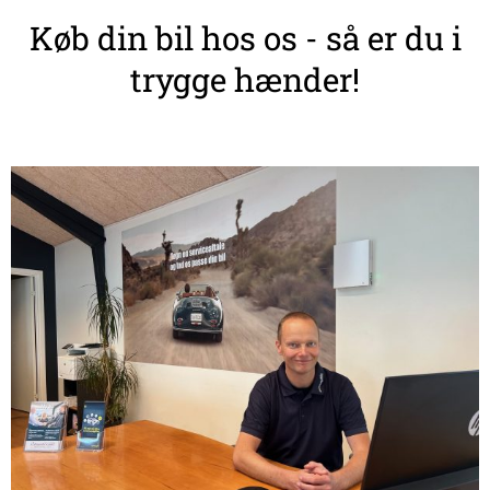
Køb din bil hos os - så er du i
trygge hænder!