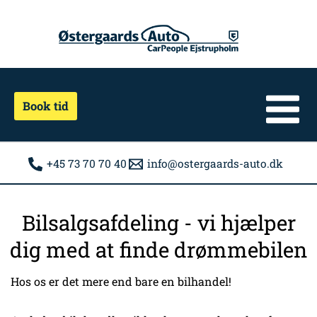
Gå
til
indholdet
Book tid
+45 73 70 70 40
info@ostergaards-auto.dk
Bilsalgsafdeling - vi hjælper
dig med at finde drømmebilen
Hos os er det mere end bare en bilhandel!