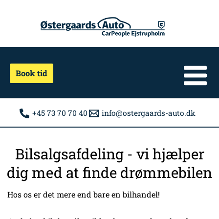
Gå
til
indholdet
Book tid
+45 73 70 70 40
info@ostergaards-auto.dk
Bilsalgsafdeling - vi hjælper
dig med at finde drømmebilen
Hos os er det mere end bare en bilhandel!