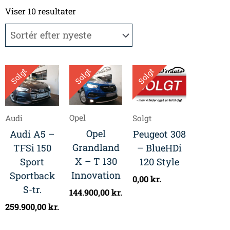
Sorteret
efter
Viser 10 resultater
seneste
Solgt
Solgt
Solgt
Opel
Audi
Solgt
Opel
Audi A5 –
Peugeot 308
Grandland
TFSi 150
– BlueHDi
X – T 130
Sport
120 Style
Innovation
Sportback
0,00
kr.
S-tr.
144.900,00
kr.
259.900,00
kr.