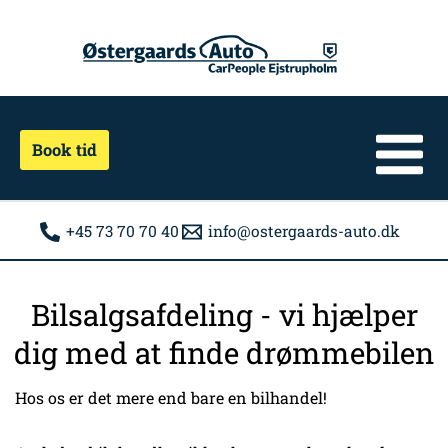
Gå
til
indholdet
Book tid
+45 73 70 70 40
info@ostergaards-auto.dk
Bilsalgsafdeling - vi hjælper
dig med at finde drømmebilen
Hos os er det mere end bare en bilhandel!