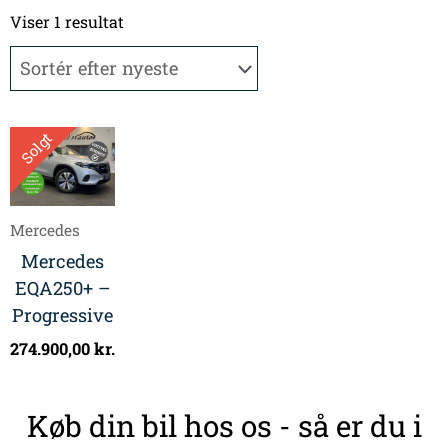
Viser 1 resultat
Solgt
Mercedes
Mercedes
EQA250+ –
Progressive
274.900,00
kr.
Køb din bil hos os - så er du i