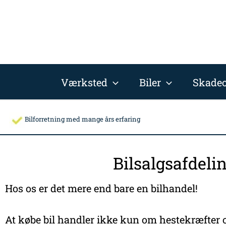
Gå
til
indholdet
Værksted
Biler
Skadec
Bilforretning med mange års erfaring
Bilsalgsafdeli
Hos os er det mere end bare en bilhandel!
At købe bil handler ikke kun om hestekræfter o