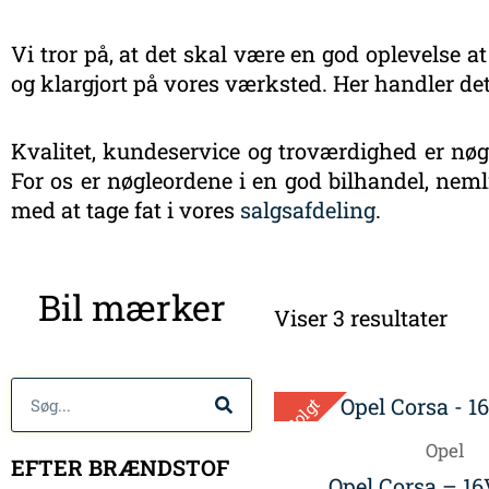
Vi tror på, at det skal være en god oplevelse at
og klargjort på vores værksted. Her handler det
Kvalitet, kundeservice og troværdighed er nøgl
For os er nøgleordene i en god bilhandel, nemli
med at tage fat i vores
salgsafdeling
.
Sort
Bil mærker
efte
Viser 3 resultater
sen
Søg
Solgt
Opel
EFTER BRÆNDSTOF
Opel Corsa – 16