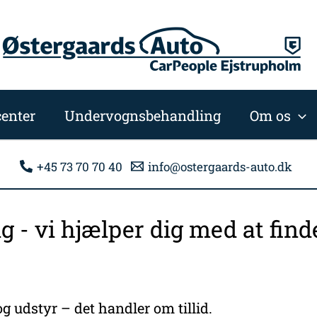
enter
Undervognsbehandling
Om os
+45 73 70 70 40
info@ostergaards-auto.dk
ng - vi hjælper dig med at fi
g udstyr – det handler om tillid.