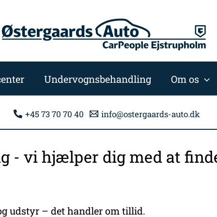
enter
Undervognsbehandling
Om os
+45 73 70 70 40
info@ostergaards-auto.dk
ng - vi hjælper dig med at fi
g udstyr – det handler om tillid.