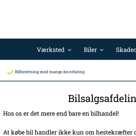
Gå
til
indholdet
Værksted
Biler
Skadec
Bilforretning med mange års erfaring
Bilsalgsafdeli
Hos os er det mere end bare en bilhandel!
At købe bil handler ikke kun om hestekræfter o