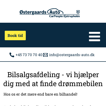
Gå
til
indholdet
Book tid
+45 73 70 70 40
info@ostergaards-auto.dk
Bilsalgsafdeling - vi hjælper
dig med at finde drømmebilen
Hos os er det mere end bare en bilhandel!