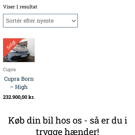
Viser 1 resultat
Solgt
Cupra
Cupra Born
– High
232.900,00
kr.
Køb din bil hos os - så er du i
trygge hænder!