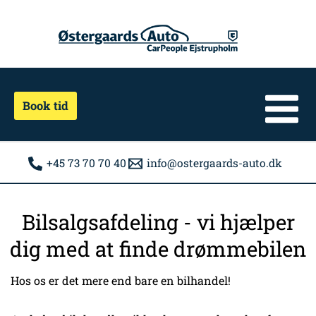
Gå
til
indholdet
Book tid
+45 73 70 70 40
info@ostergaards-auto.dk
Bilsalgsafdeling - vi hjælper
dig med at finde drømmebilen
Hos os er det mere end bare en bilhandel!