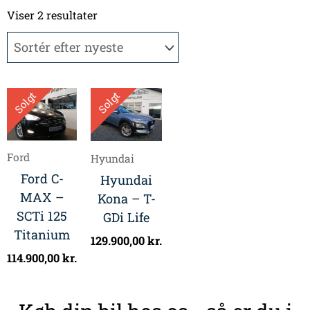
Sorteret
efter
Viser 2 resultater
seneste
Solgt
Solgt
Ford
Hyundai
Ford C-
Hyundai
MAX –
Kona – T-
SCTi 125
GDi Life
Titanium
129.900,00
kr.
114.900,00
kr.