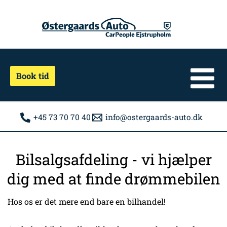
Gå
til
indholdet
Book tid
+45 73 70 70 40
info@ostergaards-auto.dk
Bilsalgsafdeling - vi hjælper
dig med at finde drømmebilen
Hos os er det mere end bare en bilhandel!