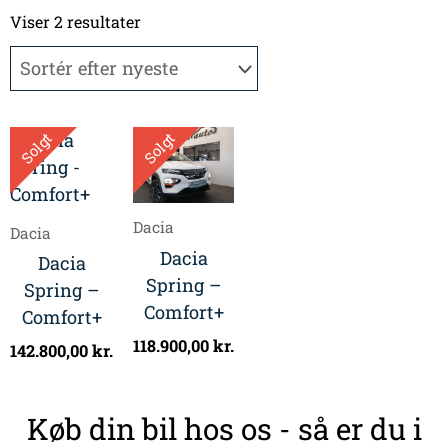
Sorteret
efter
Viser 2 resultater
seneste
Solgt
Solgt
Dacia
Dacia
Dacia
Dacia
Spring –
Spring –
Comfort+
Comfort+
118.900,00
kr.
142.800,00
kr.
Køb din bil hos os - så er du i