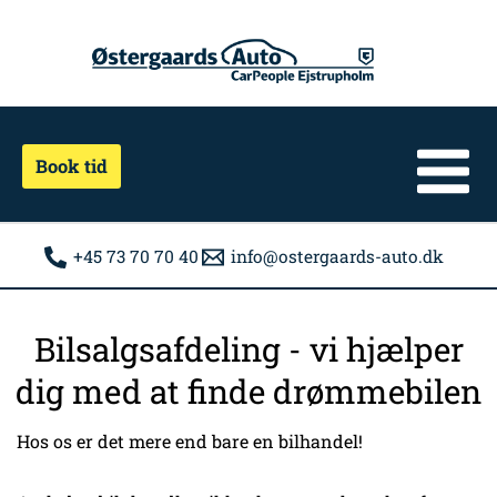
Gå
til
indholdet
Book tid
+45 73 70 70 40
info@ostergaards-auto.dk
Bilsalgsafdeling - vi hjælper
dig med at finde drømmebilen
Hos os er det mere end bare en bilhandel!