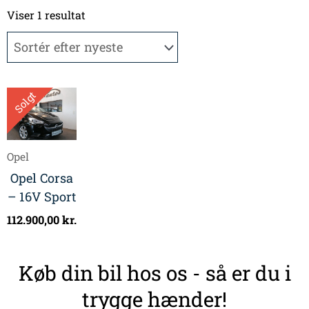
Viser 1 resultat
Solgt
Opel
Opel Corsa
– 16V Sport
112.900,00
kr.
Køb din bil hos os - så er du i
trygge hænder!