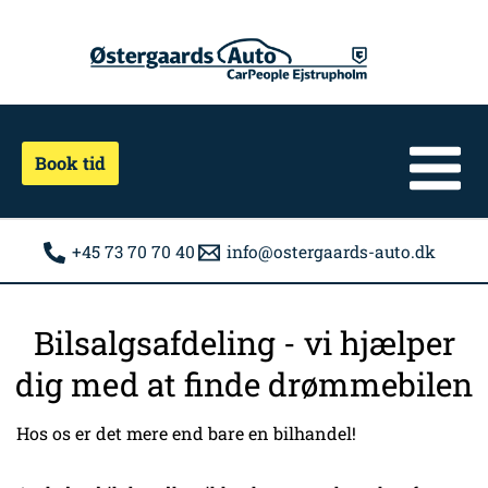
Gå
til
indholdet
Book tid
+45 73 70 70 40
info@ostergaards-auto.dk
Bilsalgsafdeling - vi hjælper
dig med at finde drømmebilen
Hos os er det mere end bare en bilhandel!