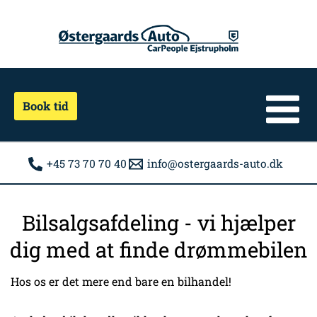
Gå
til
indholdet
Book tid
+45 73 70 70 40
info@ostergaards-auto.dk
Bilsalgsafdeling - vi hjælper
dig med at finde drømmebilen
Hos os er det mere end bare en bilhandel!