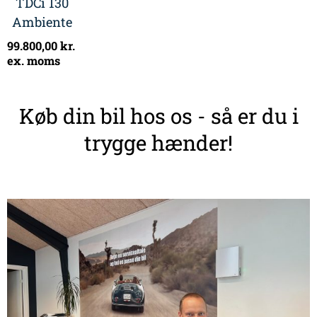
TDCi 130
Ambiente
99.800,00
kr.
ex. moms
Køb din bil hos os - så er du i
trygge hænder!