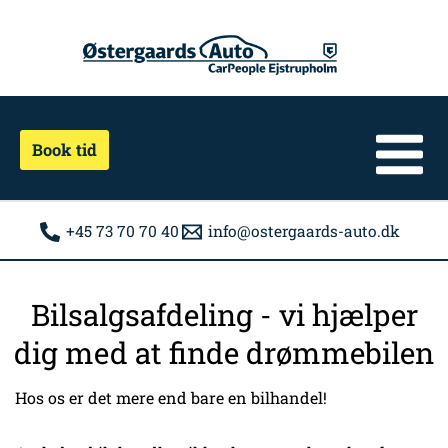
Gå
til
indholdet
Book tid
+45 73 70 70 40
info@ostergaards-auto.dk
Bilsalgsafdeling - vi hjælper
dig med at finde drømmebilen
Hos os er det mere end bare en bilhandel!