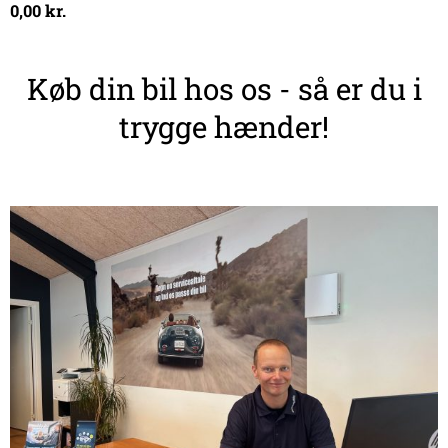
0,00
kr.
Køb din bil hos os - så er du i
trygge hænder!