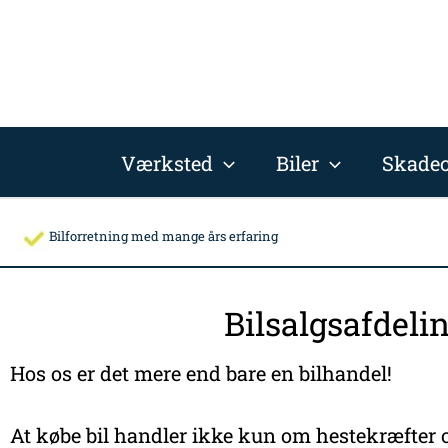
Gå
til
indholdet
Værksted
Biler
Skadec
Bilforretning med mange års erfaring
Bilsalgsafdeli
Hos os er det mere end bare en bilhandel!
At købe bil handler ikke kun om hestekræfter o