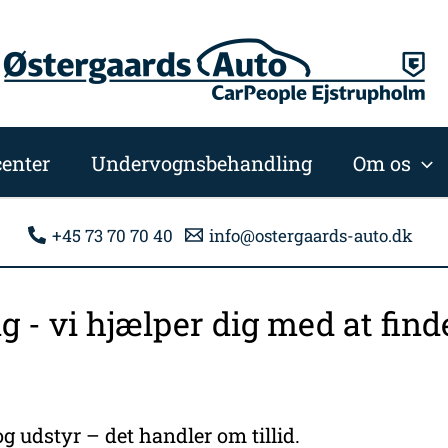
enter
Undervognsbehandling
Om os
+45 73 70 70 40
info@ostergaards-auto.dk
ng - vi hjælper dig med at fi
g udstyr – det handler om tillid.