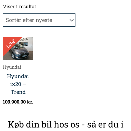
Viser 1 resultat
Solgt
Hyundai
Hyundai
ix20 –
Trend
109.900,00
kr.
Køb din bil hos os - så er du i