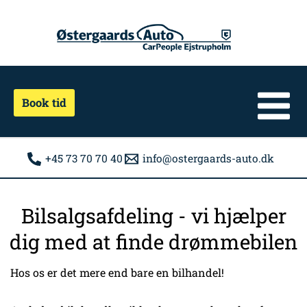
Gå
til
indholdet
Book tid
+45 73 70 70 40
info@ostergaards-auto.dk
Bilsalgsafdeling - vi hjælper
dig med at finde drømmebilen
Hos os er det mere end bare en bilhandel!