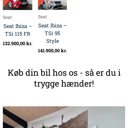
Seat
Seat
Seat Ibiza –
Seat Ibiza –
TSi 95
TSi 115 FR
Style
132.900,00
kr.
141.900,00
kr.
Køb din bil hos os - så er du i
trygge hænder!