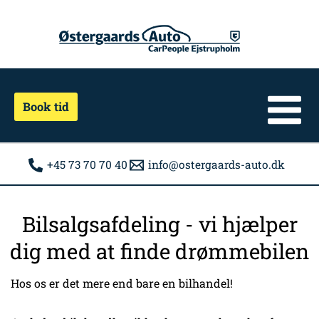
Gå
til
indholdet
Book tid
+45 73 70 70 40
info@ostergaards-auto.dk
Bilsalgsafdeling - vi hjælper
dig med at finde drømmebilen
Hos os er det mere end bare en bilhandel!