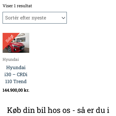
Viser 1 resultat
Solgt
Hyundai
Hyundai
i30 – CRDi
110 Trend
144.900,00
kr.
Køb din bil hos os - så er du i