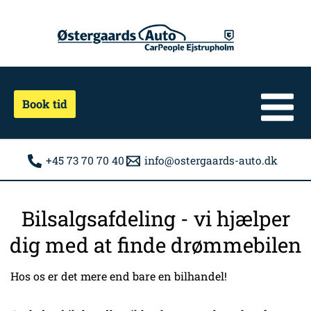
Gå
til
indholdet
Book tid
+45 73 70 70 40
info@ostergaards-auto.dk
Bilsalgsafdeling - vi hjælper
dig med at finde drømmebilen
Hos os er det mere end bare en bilhandel!