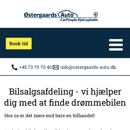
Gå
til
indholdet
Book tid
+45 73 70 70 40
info@ostergaards-auto.dk
Bilsalgsafdeling - vi hjælper
dig med at finde drømmebilen
Hos os er det mere end bare en bilhandel!