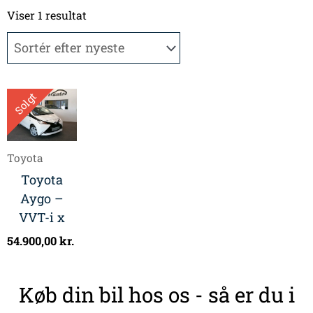
Viser 1 resultat
Solgt
Toyota
Toyota
Aygo –
VVT-i x
54.900,00
kr.
Køb din bil hos os - så er du i