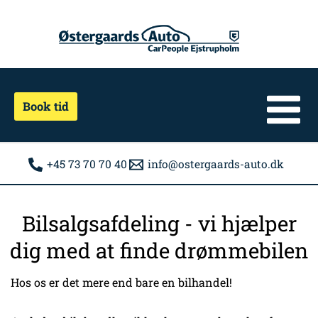
Gå
til
indholdet
Book tid
+45 73 70 70 40
info@ostergaards-auto.dk
Bilsalgsafdeling - vi hjælper
dig med at finde drømmebilen
Hos os er det mere end bare en bilhandel!