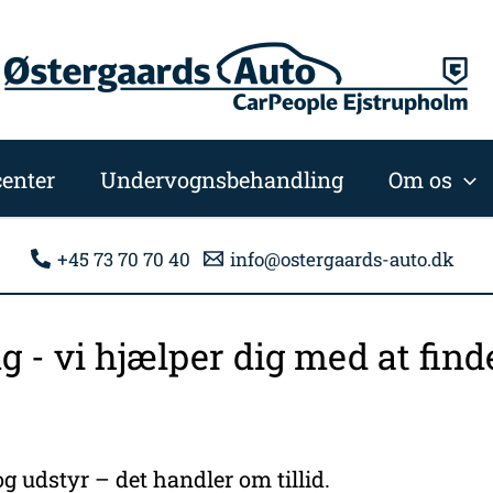
enter
Undervognsbehandling
Om os
+45 73 70 70 40
info@ostergaards-auto.dk
ng - vi hjælper dig med at fi
g udstyr – det handler om tillid.