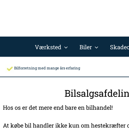
Gå
til
indholdet
Værksted
Biler
Skadec
Bilforretning med mange års erfaring
Bilsalgsafdeli
Hos os er det mere end bare en bilhandel!
At købe bil handler ikke kun om hestekræfter o