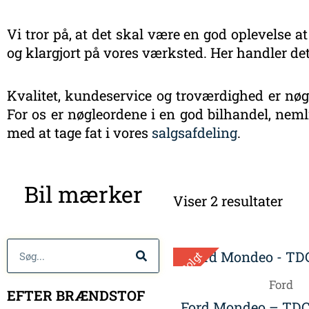
Vi tror på, at det skal være en god oplevelse at
og klargjort på vores værksted. Her handler det
Kvalitet, kundeservice og troværdighed er nøgl
For os er nøgleordene i en god bilhandel, nemli
med at tage fat i vores
salgsafdeling
.
Sort
Bil mærker
efte
Viser 2 resultater
sen
Søg
Solgt
Ford
EFTER BRÆNDSTOF
Ford Mondeo – TDC