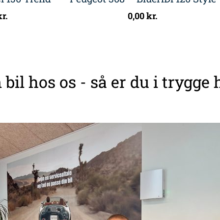
kr.
0,00
kr.
 bil hos os - så er du i trygge