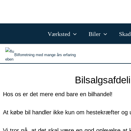
Gå
til
indholdet
Værksted
Biler
Skad
Bilforretning med mange års erfaring
Bilsalgsafdel
Hos os er det mere end bare en bilhandel!
At købe bil handler ikke kun om hestekræfter og u
Vi tror på, at det skal være en god oplevelse at 