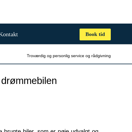
Kontakt
Book tid
Troværdig og personlig service og rådgivning
de drømmebilen
e brugte biler, som er nøje udvalgt og