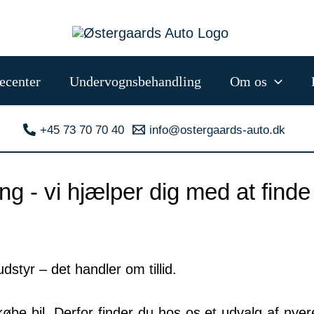
ecenter
Undervognsbehandling
Om os
+45 73 70 70 40
info@ostergaards-auto.dk
ing - vi hjælper dig med at fin
dstyr – det handler om tillid.
købe bil. Derfor finder du hos os et udvalg af nyer