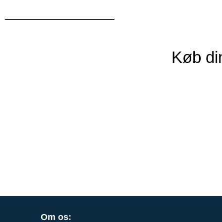
Køb din
Om os: