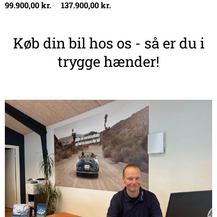
99.900,00
kr.
137.900,00
kr.
Køb din bil hos os - så er du i
trygge hænder!