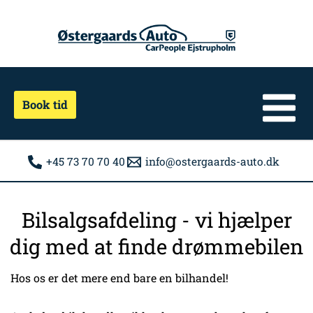
Gå
til
indholdet
Book tid
+45 73 70 70 40
info@ostergaards-auto.dk
Bilsalgsafdeling - vi hjælper
dig med at finde drømmebilen
Hos os er det mere end bare en bilhandel!