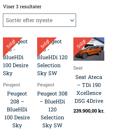
Sorteret
efter
Viser 3 resultater
seneste
Solgt
Solgt
Solgt
Seat
Seat Ateca
– TDi 190
Peugeot
Peugeot
Xcellence
Peugeot
Peugeot 308
DSG 4Drive
208 –
– BlueHDi
BlueHDi
120
239.900,00
kr.
100 Desire
Selection
Sky
Sky SW