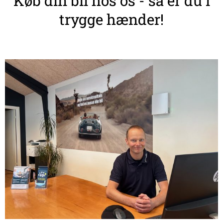
Køb din bil hos os - så er du i
trygge hænder!