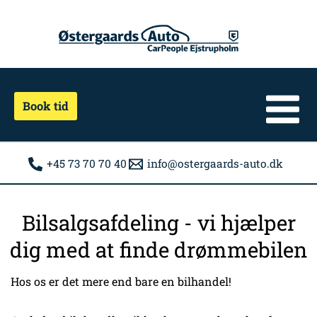
Gå
til
indholdet
Book tid
+45 73 70 70 40
info@ostergaards-auto.dk
Bilsalgsafdeling - vi hjælper
dig med at finde drømmebilen
Hos os er det mere end bare en bilhandel!