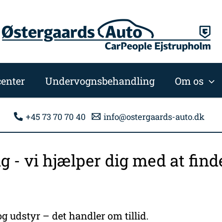
enter
Undervognsbehandling
Om os
+45 73 70 70 40
info@ostergaards-auto.dk
ng - vi hjælper dig med at fi
g udstyr – det handler om tillid.