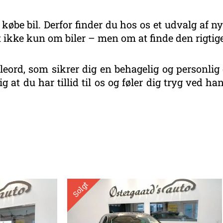
 købe bil. Derfor finder du hos os et udvalg af ny
 ikke kun om biler – men om at finde den rigtige
eord, som sikrer dig en behagelig og personlig 
g at du har tillid til os og føler dig tryg ved 
eret
r
este
Solgt