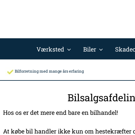
Gå
til
indholdet
Værksted
Biler
Skadec
Bilforretning med mange års erfaring
Bilsalgsafdeli
Hos os er det mere end bare en bilhandel!
At købe bil handler ikke kun om hestekræfter o