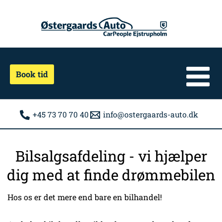
Gå
til
indholdet
Book tid
+45 73 70 70 40
info@ostergaards-auto.dk
Bilsalgsafdeling - vi hjælper
dig med at finde drømmebilen
Hos os er det mere end bare en bilhandel!