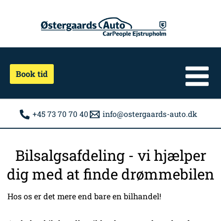
Gå
til
indholdet
Book tid
+45 73 70 70 40
info@ostergaards-auto.dk
Bilsalgsafdeling - vi hjælper
dig med at finde drømmebilen
Hos os er det mere end bare en bilhandel!