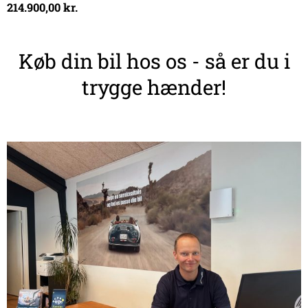
214.900,00
kr.
Køb din bil hos os - så er du i
trygge hænder!