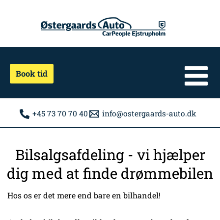
Gå
til
indholdet
Book tid
+45 73 70 70 40
info@ostergaards-auto.dk
Bilsalgsafdeling - vi hjælper
dig med at finde drømmebilen
Hos os er det mere end bare en bilhandel!