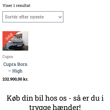
Viser 1 resultat
Solgt
Cupra
Cupra Born
– High
232.900,00
kr.
Køb din bil hos os - så er du i
trygge hænder!