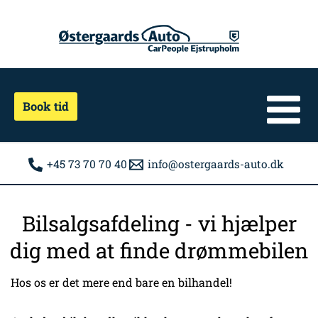
Gå
til
indholdet
Book tid
+45 73 70 70 40
info@ostergaards-auto.dk
Bilsalgsafdeling - vi hjælper
dig med at finde drømmebilen
Hos os er det mere end bare en bilhandel!