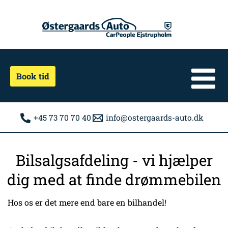
Gå
til
indholdet
Book tid
+45 73 70 70 40
info@ostergaards-auto.dk
Bilsalgsafdeling - vi hjælper
dig med at finde drømmebilen
Hos os er det mere end bare en bilhandel!