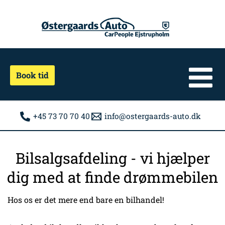
Gå
til
indholdet
Book tid
+45 73 70 70 40
info@ostergaards-auto.dk
Bilsalgsafdeling - vi hjælper
dig med at finde drømmebilen
Hos os er det mere end bare en bilhandel!