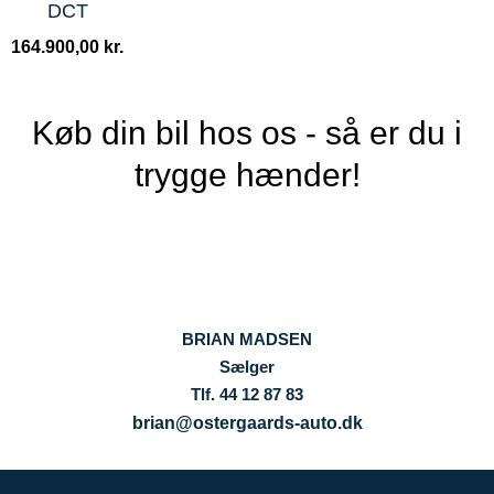
DCT
164.900,00
kr.
Køb din bil hos os - så er du i
trygge hænder!
BRIAN MADSEN
Sælger
Tlf. 44 12 87 83
brian@ostergaards-auto.dk