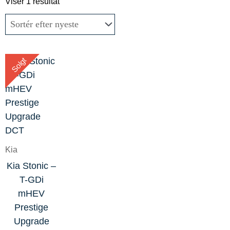
Viser 1 resultat
Solgt
Kia
Kia Stonic –
T-GDi
mHEV
Prestige
Upgrade