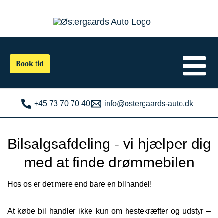
Gå
til
indholdet
Book tid
+45 73 70 70 40
info@ostergaards-auto.dk
Bilsalgsafdeling - vi hjælper dig
med at finde drømmebilen
Hos os er det mere end bare en bilhandel!
At købe bil handler ikke kun om hestekræfter og udstyr –