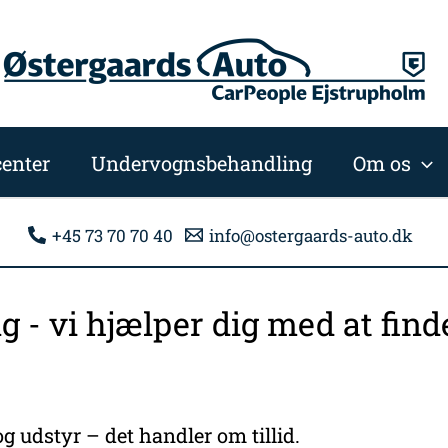
enter
Undervognsbehandling
Om os
+45 73 70 70 40
info@ostergaards-auto.dk
ng - vi hjælper dig med at fi
g udstyr – det handler om tillid.