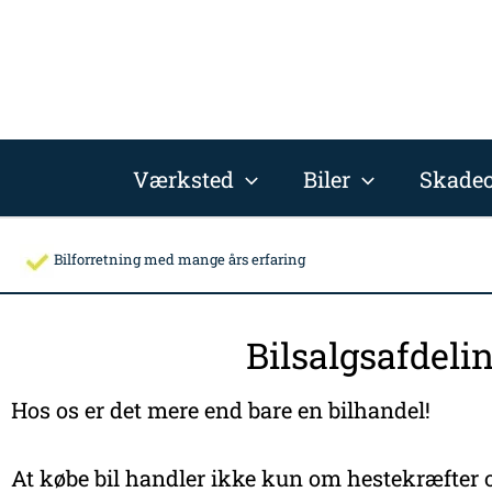
Gå
til
indholdet
Værksted
Biler
Skadec
Bilforretning med mange års erfaring
Bilsalgsafdeli
Hos os er det mere end bare en bilhandel!
At købe bil handler ikke kun om hestekræfter o