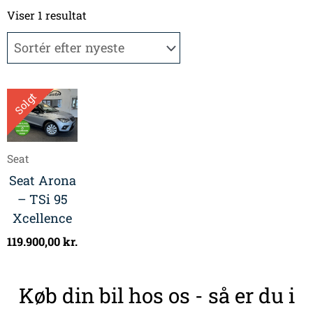
Viser 1 resultat
Solgt
Seat
Seat Arona
– TSi 95
Xcellence
119.900,00
kr.
Køb din bil hos os - så er du i