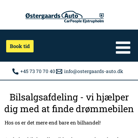
Gå
til
indholdet
Book tid
+45 73 70 70 40
info@ostergaards-auto.dk
Bilsalgsafdeling - vi hjælper
dig med at finde drømmebilen
Hos os er det mere end bare en bilhandel!