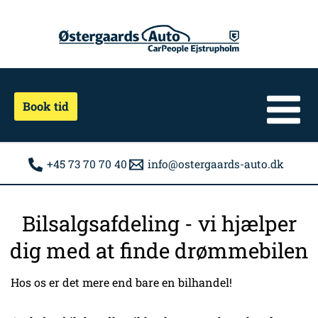
Gå
til
indholdet
Book tid
+45 73 70 70 40
info@ostergaards-auto.dk
Bilsalgsafdeling - vi hjælper
dig med at finde drømmebilen
Hos os er det mere end bare en bilhandel!