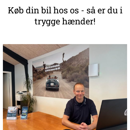
Køb din bil hos os - så er du i
trygge hænder!