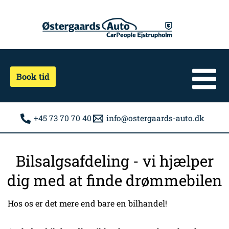
Gå
til
indholdet
Book tid
+45 73 70 70 40
info@ostergaards-auto.dk
Bilsalgsafdeling - vi hjælper
dig med at finde drømmebilen
Hos os er det mere end bare en bilhandel!