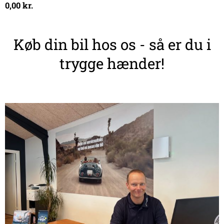
0,00
kr.
Køb din bil hos os - så er du i
trygge hænder!