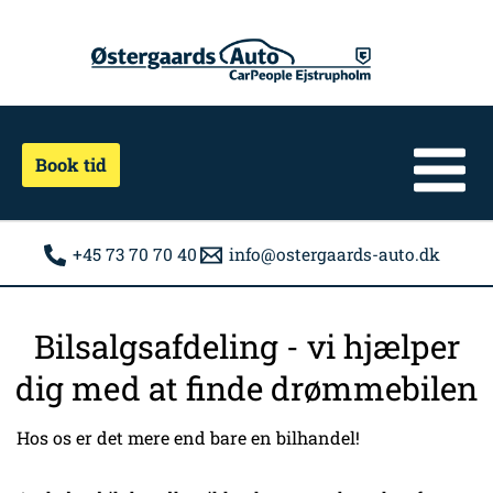
Gå
til
indholdet
Book tid
+45 73 70 70 40
info@ostergaards-auto.dk
Bilsalgsafdeling - vi hjælper
dig med at finde drømmebilen
Hos os er det mere end bare en bilhandel!