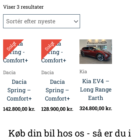
Sorteret
efter
Viser 3 resultater
seneste
Solgt
Solgt
Kia
Dacia
Dacia
Kia EV4 –
Dacia
Dacia
Long Range
Spring –
Spring –
Earth
Comfort+
Comfort+
324.800,00
kr.
142.800,00
kr.
128.900,00
kr.
Køb din bil hos os - så er du i