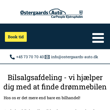
Gå
til
indholdet
Book tid
+45 73 70 70 40
info@ostergaards-auto.dk
Bilsalgsafdeling - vi hjælper
dig med at finde drømmebilen
Hos os er det mere end bare en bilhandel!