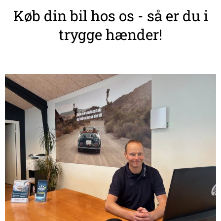
Køb din bil hos os - så er du i
trygge hænder!