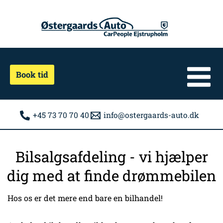
Gå
til
indholdet
Book tid
+45 73 70 70 40
info@ostergaards-auto.dk
Bilsalgsafdeling - vi hjælper
dig med at finde drømmebilen
Hos os er det mere end bare en bilhandel!