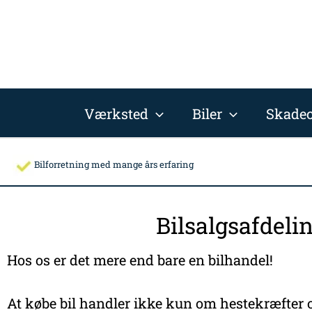
Gå
til
indholdet
Værksted
Biler
Skadec
Bilforretning med mange års erfaring
Bilsalgsafdeli
Hos os er det mere end bare en bilhandel!
At købe bil handler ikke kun om hestekræfter o