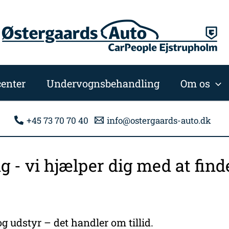
enter
Undervognsbehandling
Om os
+45 73 70 70 40
info@ostergaards-auto.dk
ng - vi hjælper dig med at fi
g udstyr – det handler om tillid.