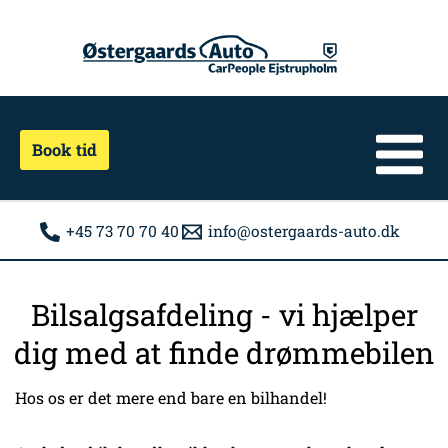
Gå
til
indholdet
Book tid
+45 73 70 70 40
info@ostergaards-auto.dk
Bilsalgsafdeling - vi hjælper
dig med at finde drømmebilen
Hos os er det mere end bare en bilhandel!