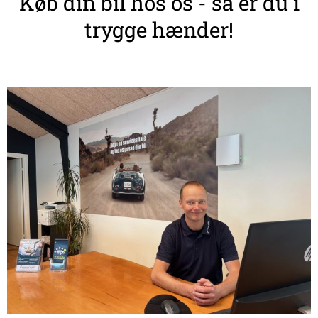
Køb din bil hos os - så er du i
trygge hænder!