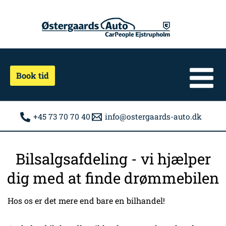
Gå
til
indholdet
Book tid
+45 73 70 70 40
info@ostergaards-auto.dk
Bilsalgsafdeling - vi hjælper
dig med at finde drømmebilen
Hos os er det mere end bare en bilhandel!