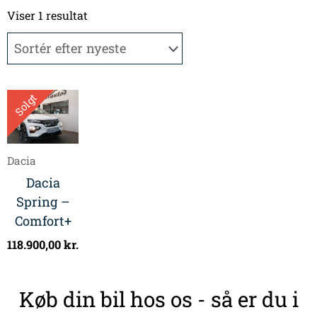
Viser 1 resultat
Solgt
Dacia
Dacia
Spring –
Comfort+
118.900,00
kr.
Køb din bil hos os - så er du i