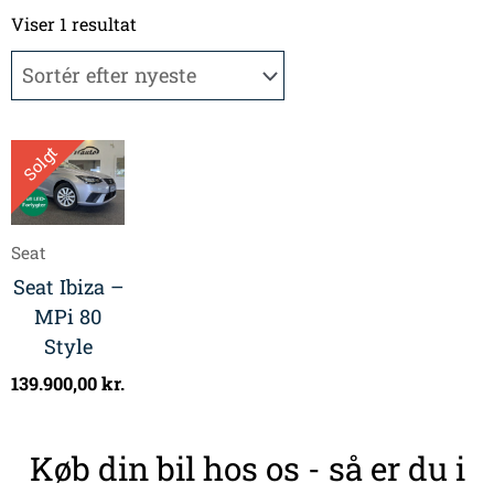
Viser 1 resultat
Solgt
Seat
Seat Ibiza –
MPi 80
Style
139.900,00
kr.
Køb din bil hos os - så er du i