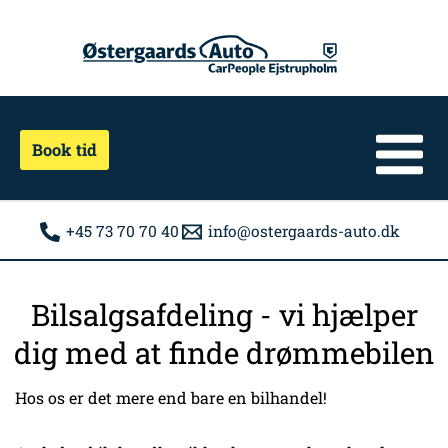
Gå
til
indholdet
Book tid
+45 73 70 70 40
info@ostergaards-auto.dk
Bilsalgsafdeling - vi hjælper
dig med at finde drømmebilen
Hos os er det mere end bare en bilhandel!