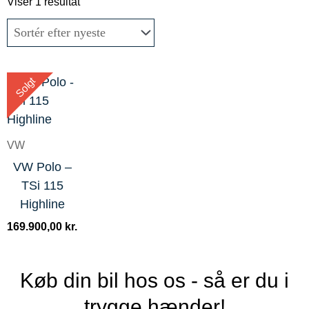
Viser 1 resultat
Solgt
VW
VW Polo –
TSi 115
Highline
169.900,00
kr.
Køb din bil hos os - så er du i
trygge hænder!