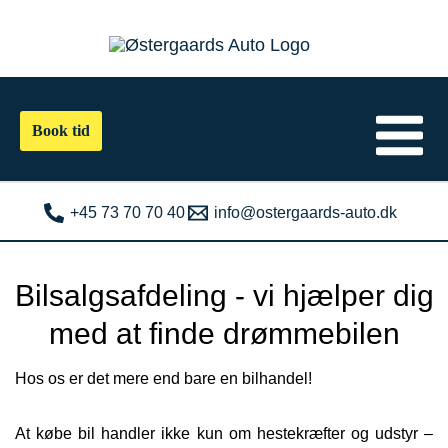
Gå
til
indholdet
Book tid
+45 73 70 70 40
info@ostergaards-auto.dk
Bilsalgsafdeling - vi hjælper dig
med at finde drømmebilen
Hos os er det mere end bare en bilhandel!
At købe bil handler ikke kun om hestekræfter og udstyr –