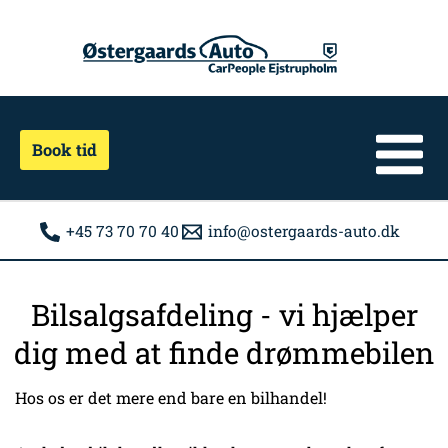
Gå
til
indholdet
Book tid
+45 73 70 70 40
info@ostergaards-auto.dk
Bilsalgsafdeling - vi hjælper
dig med at finde drømmebilen
Hos os er det mere end bare en bilhandel!