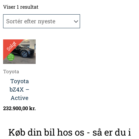
Viser 1 resultat
Solgt
Toyota
Toyota
bZ4X –
Active
232.900,00
kr.
Køb din bil hos os - så er du i