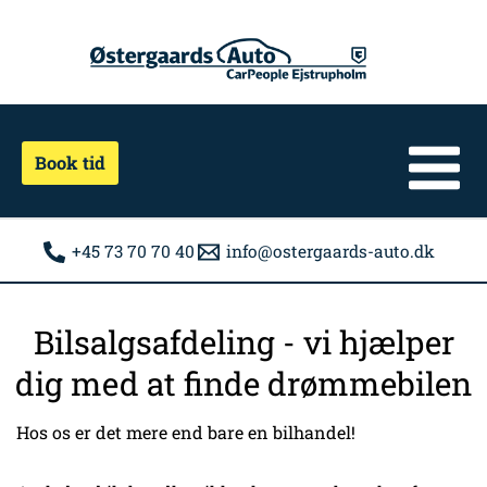
Gå
til
indholdet
Book tid
+45 73 70 70 40
info@ostergaards-auto.dk
Bilsalgsafdeling - vi hjælper
dig med at finde drømmebilen
Hos os er det mere end bare en bilhandel!