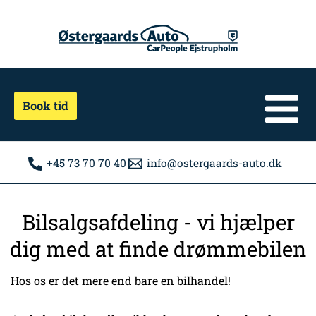
Gå
til
indholdet
Book tid
+45 73 70 70 40
info@ostergaards-auto.dk
Bilsalgsafdeling - vi hjælper
dig med at finde drømmebilen
Hos os er det mere end bare en bilhandel!