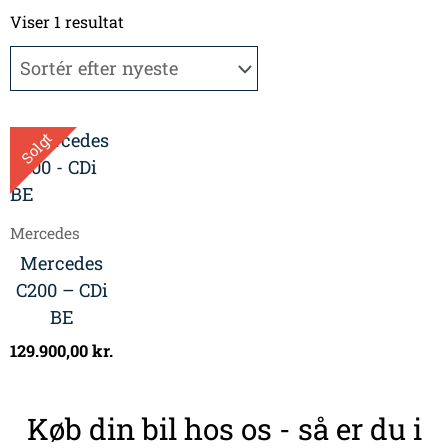
Viser 1 resultat
Solgt
Mercedes
Mercedes
C200 – CDi
BE
129.900,00
kr.
Køb din bil hos os - så er du i