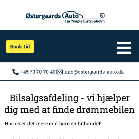
Gå
til
indholdet
Book tid
+45 73 70 70 40
info@ostergaards-auto.dk
Bilsalgsafdeling - vi hjælper
dig med at finde drømmebilen
Hos os er det mere end bare en bilhandel!