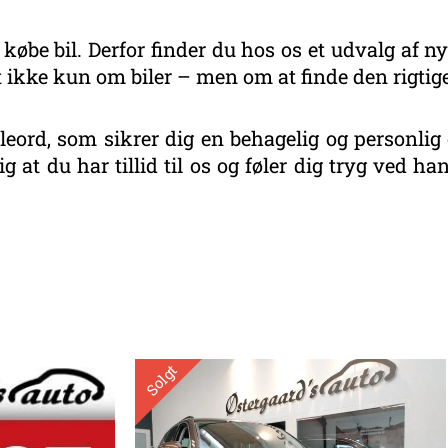
 købe bil. Derfor finder du hos os et udvalg af ny
 ikke kun om biler – men om at finde den rigtige
eord, som sikrer dig en behagelig og personlig 
g at du har tillid til os og føler dig tryg ved 
eret
r
este
Solgt