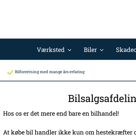
Gå
til
indholdet
Værksted
Biler
Skadec
Bilforretning med mange års erfaring
Bilsalgsafdeli
Hos os er det mere end bare en bilhandel!
At købe bil handler ikke kun om hestekræfter o