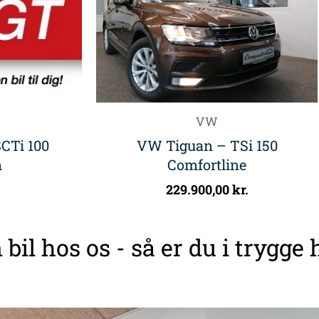
VW
CTi 100
VW Tiguan – TSi 150
m
Comfortline
229.900,00
kr.
 bil hos os - så er du i trygge