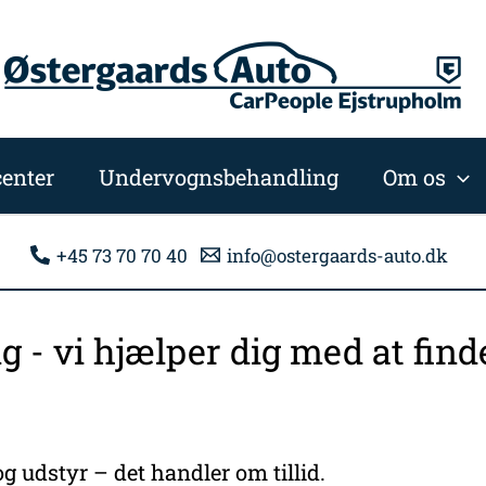
enter
Undervognsbehandling
Om os
+45 73 70 70 40
info@ostergaards-auto.dk
ng - vi hjælper dig med at fi
g udstyr – det handler om tillid.