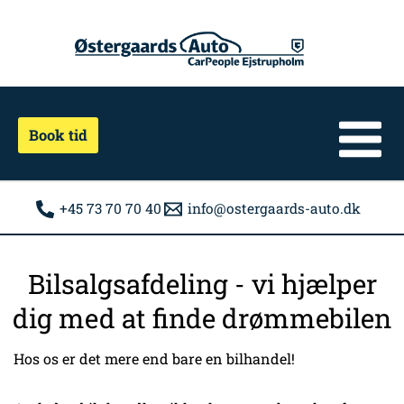
Gå
til
indholdet
Book tid
+45 73 70 70 40
info@ostergaards-auto.dk
Bilsalgsafdeling - vi hjælper
dig med at finde drømmebilen
Hos os er det mere end bare en bilhandel!