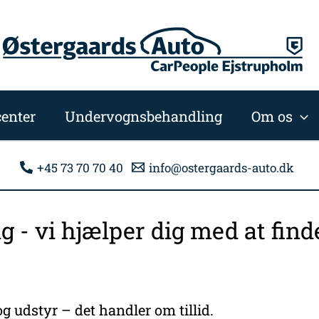
enter
Undervognsbehandling
Om os
+45 73 70 70 40
info@ostergaards-auto.dk
ng - vi hjælper dig med at fi
g udstyr – det handler om tillid.