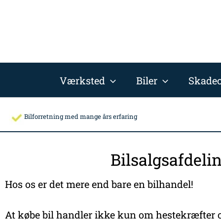
Gå
til
indholdet
Værksted
Biler
Skadec
Bilforretning med mange års erfaring
Bilsalgsafdeli
Hos os er det mere end bare en bilhandel!
At købe bil handler ikke kun om hestekræfter o