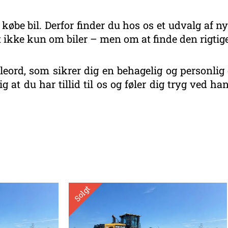
 købe bil. Derfor finder du hos os et udvalg af ny
 ikke kun om biler – men om at finde den rigtige
eord, som sikrer dig en behagelig og personlig 
g at du har tillid til os og føler dig tryg ved 
eret
r
este
Solgt