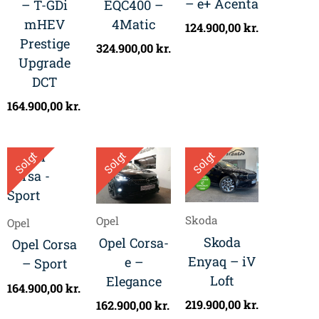
– e+ Acenta
– T-GDi
EQC400 –
mHEV
4Matic
124.900,00
kr.
Prestige
324.900,00
kr.
Upgrade
DCT
164.900,00
kr.
Solgt
Solgt
Solgt
Skoda
Opel
Opel
Skoda
Opel Corsa-
Opel Corsa
Enyaq – iV
e –
– Sport
Loft
Elegance
164.900,00
kr.
219.900,00
kr.
162.900,00
kr.