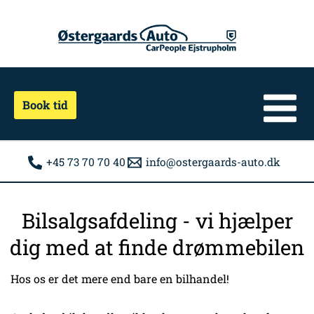
Gå
til
indholdet
Book tid
+45 73 70 70 40
info@ostergaards-auto.dk
Bilsalgsafdeling - vi hjælper
dig med at finde drømmebilen
Hos os er det mere end bare en bilhandel!