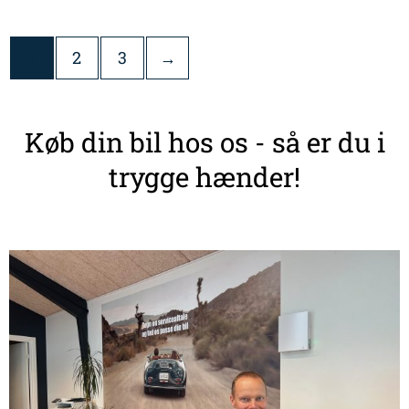
1
2
3
→
Køb din bil hos os - så er du i
trygge hænder!